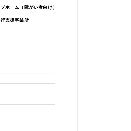
ープホーム（障がい者向け）
移行支援事業所
園
験