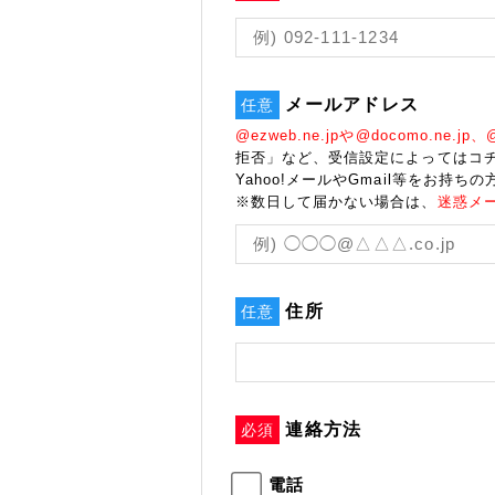
メールアドレス
任意
@ezweb.ne.jpや@docomo.ne.jp、@s
拒否」など、受信設定によってはコ
Yahoo!メールやGmail等をお持ちの
※数日して届かない場合は、
迷惑メ
住所
任意
連絡方法
必須
電話