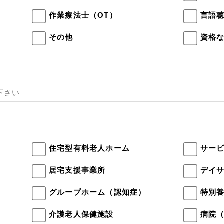
作業療法士（OT）
言語聴
その他
資格
住宅型有料老人ホーム
サー
居宅支援事業所
デイ
）
グループホーム（認知症）
特別
介護老人保健施設
病院