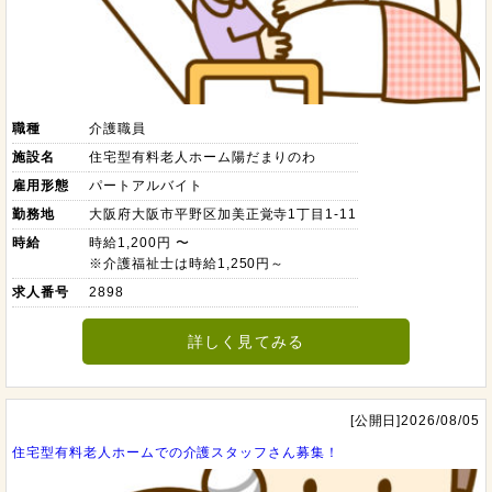
職種
介護職員
施設名
住宅型有料老人ホーム陽だまりのわ
雇用形態
パートアルバイト
勤務地
大阪府大阪市平野区加美正覚寺1丁目1-11
時給
時給1,200円 〜
※介護福祉士は時給1,250円～
求人番号
2898
詳しく見てみる
[公開日]2026/08/05
住宅型有料老人ホームでの介護スタッフさん募集！