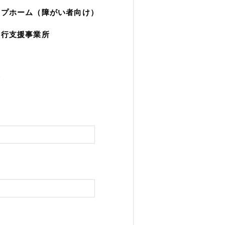
ープホーム（障がい者向け）
移行支援事業所
園
験