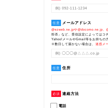
メールアドレス
任意
@ezweb.ne.jpや@docomo.ne.jp、@s
拒否」など、受信設定によってはコ
Yahoo!メールやGmail等をお持ちの
※数日して届かない場合は、
迷惑メ
住所
任意
連絡方法
必須
電話