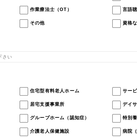
作業療法士（OT）
言語聴
その他
資格
住宅型有料老人ホーム
サー
居宅支援事業所
デイ
）
グループホーム（認知症）
特別
介護老人保健施設
病院